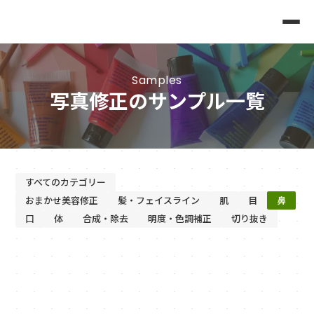
Samples
写真修正のサンプル一覧
すべてのカテゴリー
おまかせ美容修正
髪・フェイスライン
肌
目
鼻
口
体
合成・除去
明度・色調補正
切り抜き